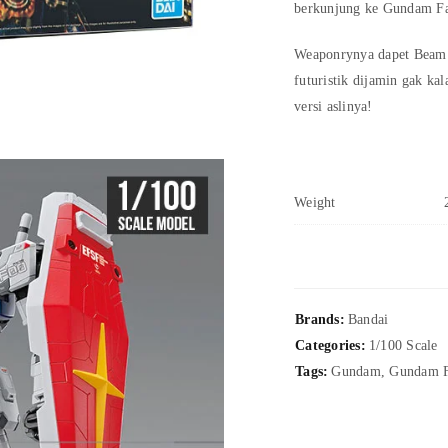
berkunjung ke Gundam F
Weaponrynya dapet Beam 
futuristik dijamin gak k
versi aslinya!
Weight
Brands:
Bandai
Categories:
1/100 Scale
Tags:
Gundam
,
Gundam F