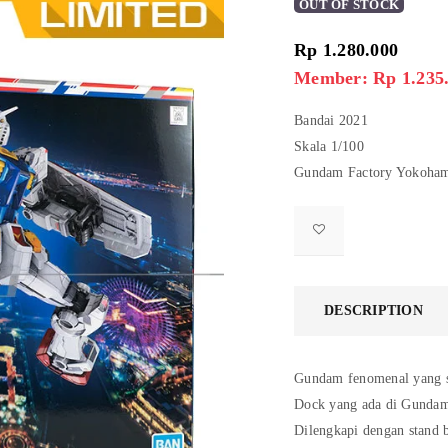
OUT OF STOCK
Rp
1.280.000
Member: Rp 1.235
Bandai 2021
Skala 1/100
Gundam Factory Yokoham
DESCRIPTION
Gundam fenomenal yang s
Dock yang ada di Gundam
Dilengkapi dengan stand b