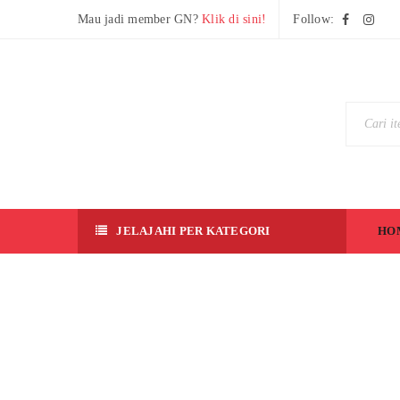
Mau jadi member GN?
Klik di sini!
Follow:
JELAJAHI PER KATEGORI
HO
[1/
10
0]
R