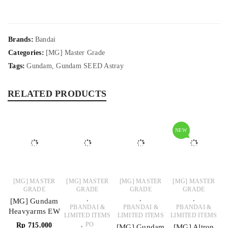
Brands:
Bandai
Categories:
[MG] Master Grade
Tags:
Gundam
,
Gundam SEED Astray
RELATED PRODUCTS
NEW
[MG] MASTER
[MG] MASTER
[MG] MASTER
[MG] MASTER
GRADE
GRADE
GRADE
GRADE
,
,
,
[MG] Gundam
PBANDAI &
PBANDAI &
PBANDAI &
Heavyarms EW
LIMITED ITEMS
LIMITED ITEMS
LIMITED ITEMS
,
PO
Rp
715.000
[MG] Gundam
[MG] Altron