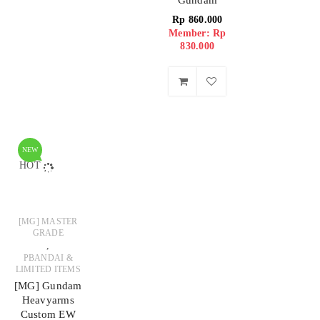
Rp
860.000
Member: Rp
830.000
NEW
HOT
[MG] MASTER
GRADE
,
PBANDAI &
LIMITED ITEMS
[MG] Gundam
Heavyarms
Custom EW