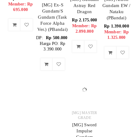
Member: Rp
[MG] Ex-S
Astray Red
Gundam EW /
695.000
Gundam/S
Dragon
Nataku
Gundam (Task
(PBandai)
Rp
2.175.000
Force Alpha
Member: Rp
Rp
1.390.000
Ver.) (PBandai)
2.090.000
Member: Rp
1.325.000
DP:
Rp
500.000
Harga PO: Rp
3.390.000
[MG] MASTER
GRADE
[MG] Sword
Impulse
Gundam