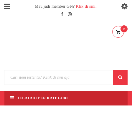
Mau jadi member GN?
Klik di sini!
0
JELAJAHI PER KATEGORI
[MG]
GUND
AM