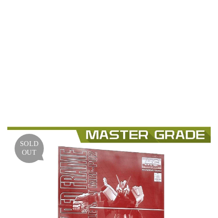
ASTR
AY
RED
FRAM
E
(PBAN
DAI)
SOLD
OUT