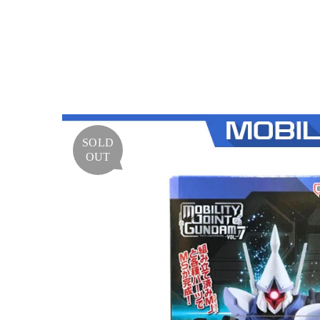
L.
7
SOLD
OUT