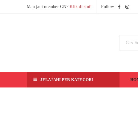
Mau jadi member GN?
Klik di sini!
Follow:
JELAJAHI PER KATEGORI
HO
G
Y
A
N