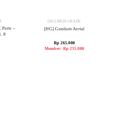
M
[HG] HIGH GRADE
 Parts –
[HG] Gundam Aerial
. 8
Rp
265.000
Member: Rp 255.000