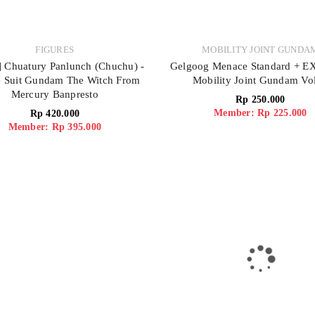
FIGURES
MOBILITY JOINT GUNDA
] Chuatury Panlunch (Chuchu) -
Gelgoog Menace Standard + EX
e Suit Gundam The Witch From
Mobility Joint Gundam Vol
Mercury Banpresto
Rp
250.000
Member: Rp 225.000
Rp
420.000
Member: Rp 395.000